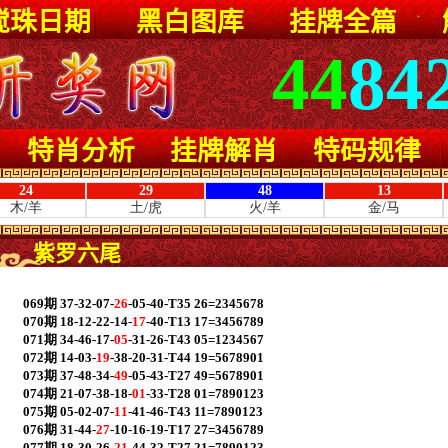
搅珠日期
黑白图库
挂牌全篇
44
84
特肖分析
挂牌解肖
特码规律
紫罗六尾