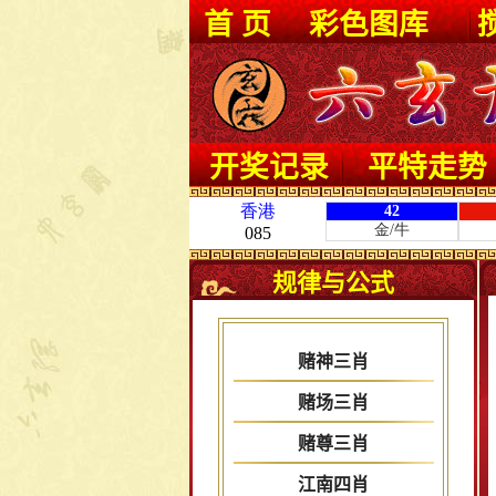
首 页
彩色图库
开奖记录
平特走势
规律与公式
赌神三肖
赌场三肖
赌尊三肖
江南四肖