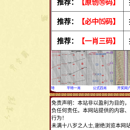
推荐：
【原创⑩码】
推荐：
【必中⒂码】
推荐：
【一肖三码】
藏宝图一肖
风神平特
平特一肖
公式四肖
开奖网六肖
免责声明：本站非以盈利为目的，
负任何责任。本网站提供的内容、
行为！
未满十八岁之人士,谢绝浏览本网