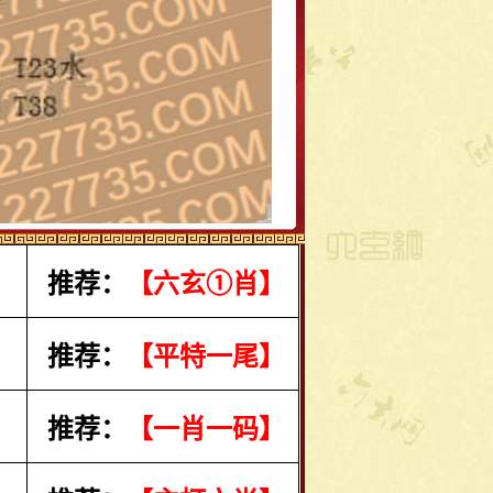
】
推荐：
【六玄①肖】
】
推荐：
【平特一尾】
】
推荐：
【一肖一码】