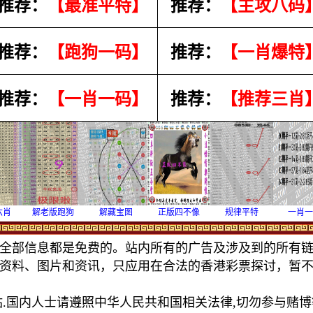
推荐：
【最准平特】
推荐：
【主攻八码
推荐：
【跑狗一码】
推荐：
【一肖爆特
推荐：
【一肖一码】
推荐：
【推荐三肖
解老版跑狗
解藏宝图
正版四不像
规律平特
一肖一码
全部信息都是免费的。站内所有的广告及涉及到的所有
资料、图片和资讯，只应用在合法的香港彩票探讨，暂
站.国内人士请遵照中华人民共和国相关法律,切勿参与赌