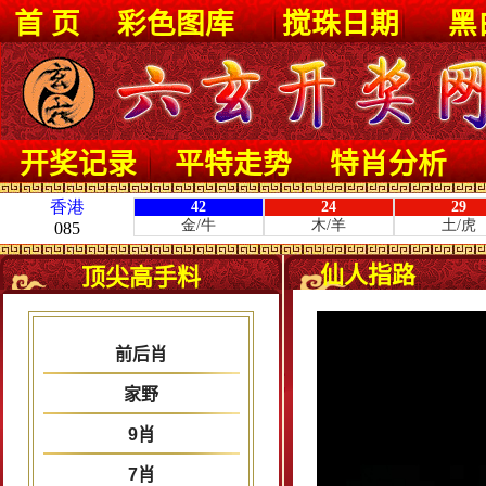
首 页
彩色图库
搅珠日期
黑
开奖记录
平特走势
特肖分析
仙人指路
顶尖高手料
前后肖
家野
9肖
7肖