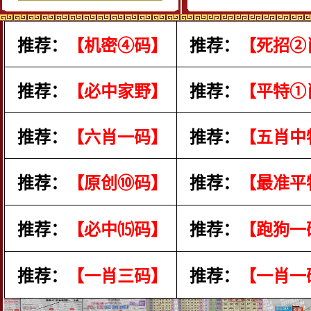
推荐：
【机密④码】
推荐：
【死招②
推荐：
【必中家野】
推荐：
【平特①
推荐：
【六肖一码】
推荐：
【五肖中
推荐：
【原创⑩码】
推荐：
【最准平
推荐：
【必中⒂码】
推荐：
【跑狗一
推荐：
【一肖三码】
推荐：
【一肖一