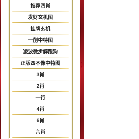
推荐四肖
发财玄机图
挂牌玄机
一削中特图
凌波微步解跑狗
正版四不像中特图
3肖
2肖
一行
4肖
6肖
六肖